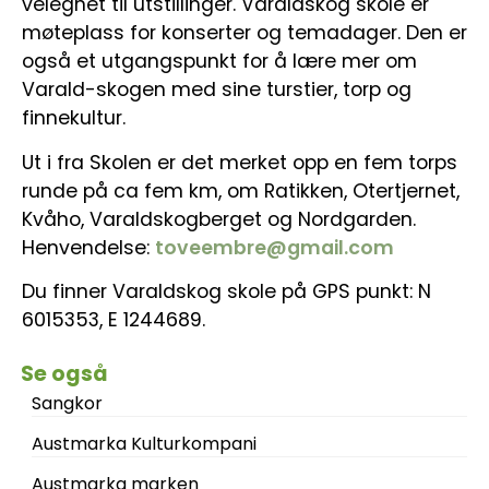
velegnet til utstillinger. Varaldskog skole er
møteplass for konserter og temadager. Den er
også et utgangspunkt for å lære mer om
Varald-skogen med sine turstier, torp og
finnekultur.
Ut i fra Skolen er det merket opp en fem torps
runde på ca fem km, om Ratikken, Otertjernet,
Kvåho, Varaldskogberget og Nordgarden.
Henvendelse:
toveembre@gmail.com
Du finner Varaldskog skole på GPS punkt: N
6015353, E 1244689.
Se også
Sangkor
Austmarka Kulturkompani
Austmarka marken