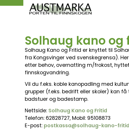
Solhaug kano og f
Solhaug Kano og Fritid er knyttet til So
fra Kongsvinger ved svenskegrensa). Her 
etter behov, overnatting m/frokost, hyttefer
finnskogvandring.
Vil du f.eks. koble kanopadling med kult
grupper (f.eks. bedrift eller skoler) kan f
badstuer og badestamp.
Nettside:
Solhaug Kano og Fritid
Telefon: 62828727, Mobil: 95108873
E-post:
postkassa@solhaug-kano-fritid