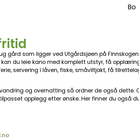
Bo
ritid
lhaug gård som ligger ved Utgårdsjøen på Finnskoge
kan du leie kano med komplett utstyr, få opplæring
ie, servering i låven, fiske, småviltjakt, få tilrettela
urvandring og overnatting så ordner de også dette.
å tilpasset opplegg etter ønske. Her finner du også du
.no