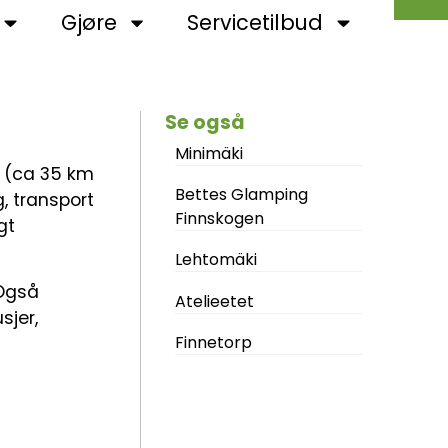
Gjøre
Servicetilbud
Se også
Minimäki
n (ca 35 km
Bettes Glamping
, transport
Finnskogen
gt
Lehtomäki
 Også
Atelieetet
sjer,
Finnetorp