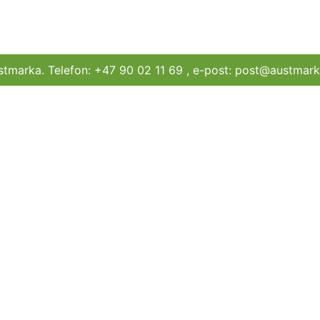
stmarka. Telefon: +47 90 02 11 69 , e-post: post@austma